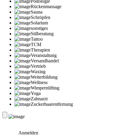
Podologie
Rückenmassage
Sauna
Schröpfen
Solarium
sonstiges
Stilberatung
Tattoo
TCM
Therapien
Veranstaltung
Versandhandel
Vertrieb
Waxing
Weiterbildung
Wellness
Wimpernlifting
Yoga
Zahnarzt
Zuckerhaarentfernung
Anmelden