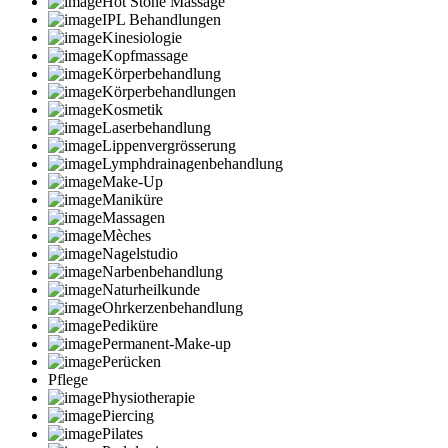
Hot Stone Massage
IPL Behandlungen
Kinesiologie
Kopfmassage
Körperbehandlung
Körperbehandlungen
Kosmetik
Laserbehandlung
Lippenvergrösserung
Lymphdrainagenbehandlung
Make-Up
Maniküre
Massagen
Mèches
Nagelstudio
Narbenbehandlung
Naturheilkunde
Ohrkerzenbehandlung
Pediküre
Permanent-Make-up
Perücken
Pflege
Physiotherapie
Piercing
Pilates