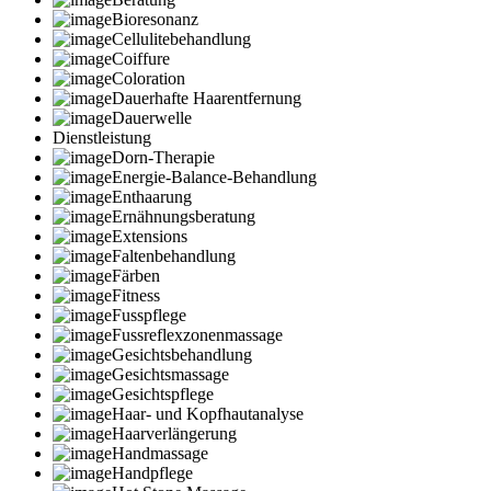
Bioresonanz
Cellulitebehandlung
Coiffure
Coloration
Dauerhafte Haarentfernung
Dauerwelle
Dienstleistung
Dorn-Therapie
Energie-Balance-Behandlung
Enthaarung
Ernähnungsberatung
Extensions
Faltenbehandlung
Färben
Fitness
Fusspflege
Fussreflexzonenmassage
Gesichtsbehandlung
Gesichtsmassage
Gesichtspflege
Haar- und Kopfhautanalyse
Haarverlängerung
Handmassage
Handpflege