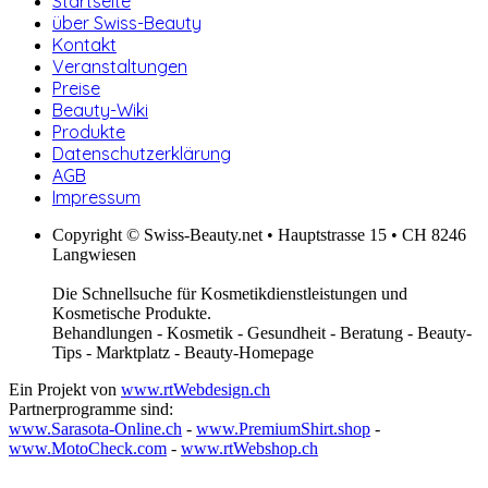
Startseite
über Swiss-Beauty
Kontakt
Veranstaltungen
Preise
Beauty-Wiki
Produkte
Datenschutzerklärung
AGB
Impressum
Copyright © Swiss-Beauty.net • Hauptstrasse 15 • CH 8246
Langwiesen
Die Schnellsuche für Kosmetikdienstleistungen und
Kosmetische Produkte.
Behandlungen - Kosmetik - Gesundheit - Beratung - Beauty-
Tips - Marktplatz - Beauty-Homepage
Ein Projekt von
www.rtWebdesign.ch
Partnerprogramme sind:
www.Sarasota-Online.ch
-
www.PremiumShirt.shop
-
www.MotoCheck.com
-
www.rtWebshop.ch