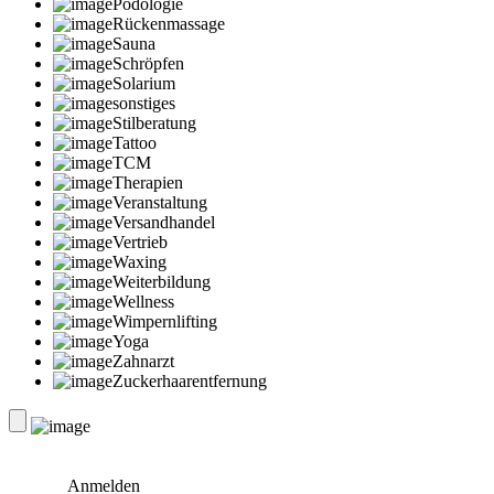
Podologie
Rückenmassage
Sauna
Schröpfen
Solarium
sonstiges
Stilberatung
Tattoo
TCM
Therapien
Veranstaltung
Versandhandel
Vertrieb
Waxing
Weiterbildung
Wellness
Wimpernlifting
Yoga
Zahnarzt
Zuckerhaarentfernung
Anmelden