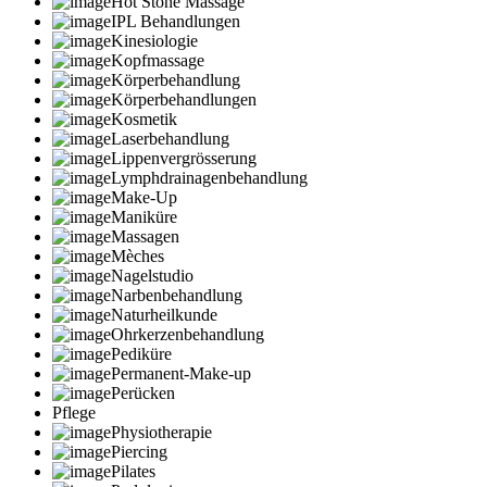
Hot Stone Massage
IPL Behandlungen
Kinesiologie
Kopfmassage
Körperbehandlung
Körperbehandlungen
Kosmetik
Laserbehandlung
Lippenvergrösserung
Lymphdrainagenbehandlung
Make-Up
Maniküre
Massagen
Mèches
Nagelstudio
Narbenbehandlung
Naturheilkunde
Ohrkerzenbehandlung
Pediküre
Permanent-Make-up
Perücken
Pflege
Physiotherapie
Piercing
Pilates