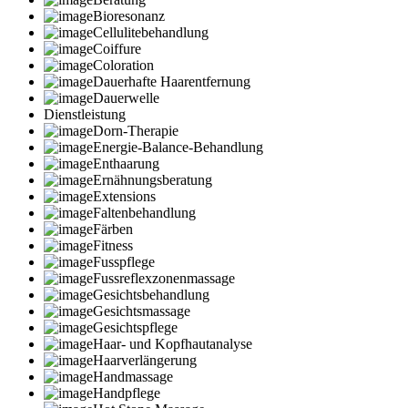
Bioresonanz
Cellulitebehandlung
Coiffure
Coloration
Dauerhafte Haarentfernung
Dauerwelle
Dienstleistung
Dorn-Therapie
Energie-Balance-Behandlung
Enthaarung
Ernähnungsberatung
Extensions
Faltenbehandlung
Färben
Fitness
Fusspflege
Fussreflexzonenmassage
Gesichtsbehandlung
Gesichtsmassage
Gesichtspflege
Haar- und Kopfhautanalyse
Haarverlängerung
Handmassage
Handpflege