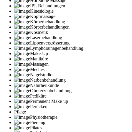
Hot Stone Massage
IPL Behandlungen
Kinesiologie
Kopfmassage
Körperbehandlung
Körperbehandlungen
Kosmetik
Laserbehandlung
Lippenvergrösserung
Lymphdrainagenbehandlung
Make-Up
Maniküre
Massagen
Mèches
Nagelstudio
Narbenbehandlung
Naturheilkunde
Ohrkerzenbehandlung
Pediküre
Permanent-Make-up
Perücken
Pflege
Physiotherapie
Piercing
Pilates