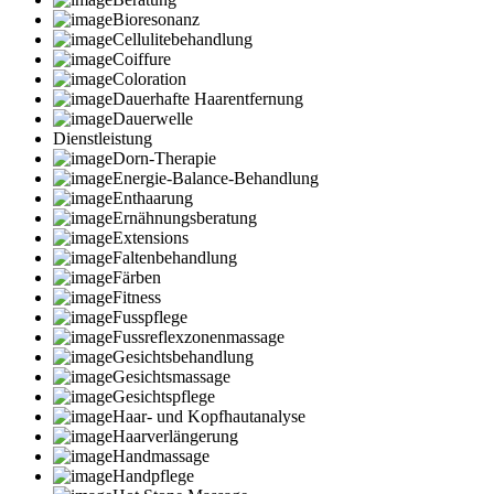
Bioresonanz
Cellulitebehandlung
Coiffure
Coloration
Dauerhafte Haarentfernung
Dauerwelle
Dienstleistung
Dorn-Therapie
Energie-Balance-Behandlung
Enthaarung
Ernähnungsberatung
Extensions
Faltenbehandlung
Färben
Fitness
Fusspflege
Fussreflexzonenmassage
Gesichtsbehandlung
Gesichtsmassage
Gesichtspflege
Haar- und Kopfhautanalyse
Haarverlängerung
Handmassage
Handpflege