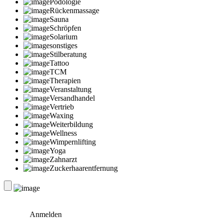
Podologie
Rückenmassage
Sauna
Schröpfen
Solarium
sonstiges
Stilberatung
Tattoo
TCM
Therapien
Veranstaltung
Versandhandel
Vertrieb
Waxing
Weiterbildung
Wellness
Wimpernlifting
Yoga
Zahnarzt
Zuckerhaarentfernung
Anmelden