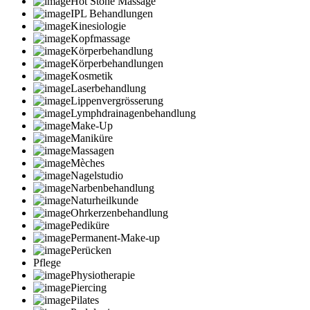
Hot Stone Massage
IPL Behandlungen
Kinesiologie
Kopfmassage
Körperbehandlung
Körperbehandlungen
Kosmetik
Laserbehandlung
Lippenvergrösserung
Lymphdrainagenbehandlung
Make-Up
Maniküre
Massagen
Mèches
Nagelstudio
Narbenbehandlung
Naturheilkunde
Ohrkerzenbehandlung
Pediküre
Permanent-Make-up
Perücken
Pflege
Physiotherapie
Piercing
Pilates