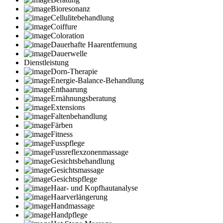
Bioresonanz
Cellulitebehandlung
Coiffure
Coloration
Dauerhafte Haarentfernung
Dauerwelle
Dienstleistung
Dorn-Therapie
Energie-Balance-Behandlung
Enthaarung
Ernähnungsberatung
Extensions
Faltenbehandlung
Färben
Fitness
Fusspflege
Fussreflexzonenmassage
Gesichtsbehandlung
Gesichtsmassage
Gesichtspflege
Haar- und Kopfhautanalyse
Haarverlängerung
Handmassage
Handpflege