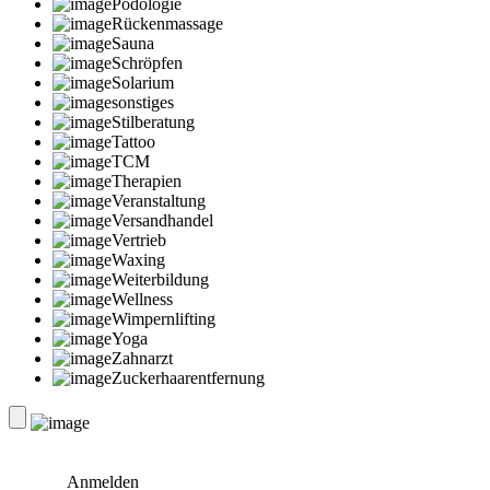
Podologie
Rückenmassage
Sauna
Schröpfen
Solarium
sonstiges
Stilberatung
Tattoo
TCM
Therapien
Veranstaltung
Versandhandel
Vertrieb
Waxing
Weiterbildung
Wellness
Wimpernlifting
Yoga
Zahnarzt
Zuckerhaarentfernung
Anmelden