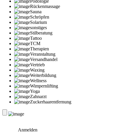
Podologie
Rückenmassage
Sauna
Schröpfen
Solarium
sonstiges
Stilberatung
Tattoo
TCM
Therapien
Veranstaltung
Versandhandel
Vertrieb
Waxing
Weiterbildung
Wellness
Wimpernlifting
Yoga
Zahnarzt
Zuckerhaarentfernung
Anmelden