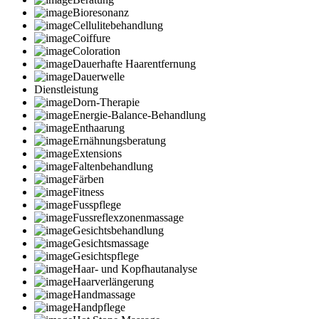
Bioresonanz
Cellulitebehandlung
Coiffure
Coloration
Dauerhafte Haarentfernung
Dauerwelle
Dienstleistung
Dorn-Therapie
Energie-Balance-Behandlung
Enthaarung
Ernähnungsberatung
Extensions
Faltenbehandlung
Färben
Fitness
Fusspflege
Fussreflexzonenmassage
Gesichtsbehandlung
Gesichtsmassage
Gesichtspflege
Haar- und Kopfhautanalyse
Haarverlängerung
Handmassage
Handpflege