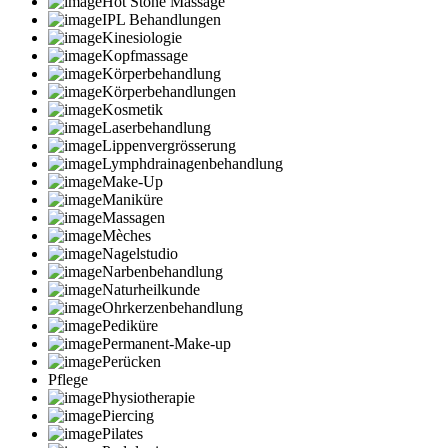
Hot Stone Massage
IPL Behandlungen
Kinesiologie
Kopfmassage
Körperbehandlung
Körperbehandlungen
Kosmetik
Laserbehandlung
Lippenvergrösserung
Lymphdrainagenbehandlung
Make-Up
Maniküre
Massagen
Mèches
Nagelstudio
Narbenbehandlung
Naturheilkunde
Ohrkerzenbehandlung
Pediküre
Permanent-Make-up
Perücken
Pflege
Physiotherapie
Piercing
Pilates