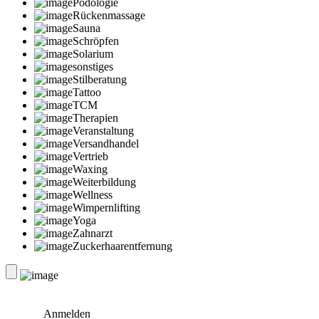
Podologie
Rückenmassage
Sauna
Schröpfen
Solarium
sonstiges
Stilberatung
Tattoo
TCM
Therapien
Veranstaltung
Versandhandel
Vertrieb
Waxing
Weiterbildung
Wellness
Wimpernlifting
Yoga
Zahnarzt
Zuckerhaarentfernung
Anmelden