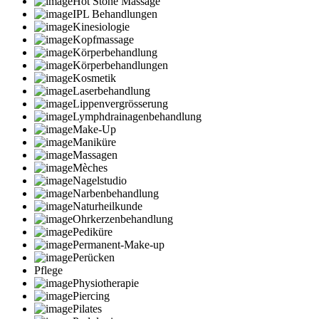
Hot Stone Massage
IPL Behandlungen
Kinesiologie
Kopfmassage
Körperbehandlung
Körperbehandlungen
Kosmetik
Laserbehandlung
Lippenvergrösserung
Lymphdrainagenbehandlung
Make-Up
Maniküre
Massagen
Mèches
Nagelstudio
Narbenbehandlung
Naturheilkunde
Ohrkerzenbehandlung
Pediküre
Permanent-Make-up
Perücken
Pflege
Physiotherapie
Piercing
Pilates