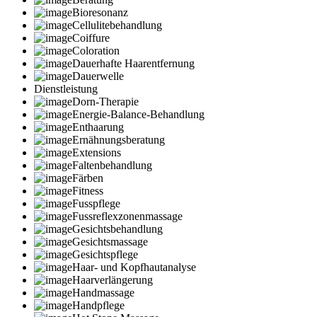
Bioresonanz
Cellulitebehandlung
Coiffure
Coloration
Dauerhafte Haarentfernung
Dauerwelle
Dienstleistung
Dorn-Therapie
Energie-Balance-Behandlung
Enthaarung
Ernähnungsberatung
Extensions
Faltenbehandlung
Färben
Fitness
Fusspflege
Fussreflexzonenmassage
Gesichtsbehandlung
Gesichtsmassage
Gesichtspflege
Haar- und Kopfhautanalyse
Haarverlängerung
Handmassage
Handpflege