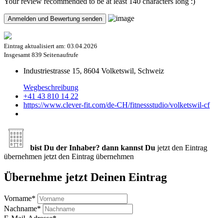
Your review recommended to be at least 140 characters long :)
Eintrag aktualisiert am:
03.04.2026
Insgesamt
839 Seitenaufrufe
Industriestrasse 15, 8604 Volketswil, Schweiz
Wegbeschreibung
+41 43 810 14 22
https://www.clever-fit.com/de-CH/fitnessstudio/volketswil-cf
bist Du der Inhaber? dann kannst Du
jetzt den Eintrag
übernehmen
jetzt den Eintrag übernehmen
Übernehme jetzt Deinen Eintrag
Vorname
*
Nachname
*