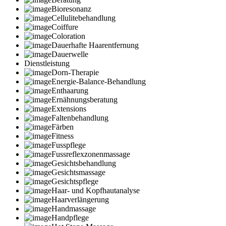
Bioresonanz
Cellulitebehandlung
Coiffure
Coloration
Dauerhafte Haarentfernung
Dauerwelle
Dienstleistung
Dorn-Therapie
Energie-Balance-Behandlung
Enthaarung
Ernähnungsberatung
Extensions
Faltenbehandlung
Färben
Fitness
Fusspflege
Fussreflexzonenmassage
Gesichtsbehandlung
Gesichtsmassage
Gesichtspflege
Haar- und Kopfhautanalyse
Haarverlängerung
Handmassage
Handpflege