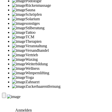
Podologie
Rückenmassage
Sauna
Schröpfen
Solarium
sonstiges
Stilberatung
Tattoo
TCM
Therapien
Veranstaltung
Versandhandel
Vertrieb
Waxing
Weiterbildung
Wellness
Wimpernlifting
Yoga
Zahnarzt
Zuckerhaarentfernung
Anmelden