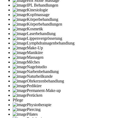
Hot Stone Massage
IPL Behandlungen
Kinesiologie
Kopfmassage
Körperbehandlung
Körperbehandlungen
Kosmetik
Laserbehandlung
Lippenvergrösserung
Lymphdrainagenbehandlung
Make-Up
Maniküre
Massagen
Mèches
Nagelstudio
Narbenbehandlung
Naturheilkunde
Ohrkerzenbehandlung
Pediküre
Permanent-Make-up
Perücken
Pflege
Physiotherapie
Piercing
Pilates