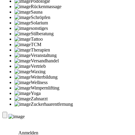
Podologie
Rückenmassage
Sauna
Schröpfen
Solarium
sonstiges
Stilberatung
Tattoo
TCM
Therapien
Veranstaltung
Versandhandel
Vertrieb
Waxing
Weiterbildung
Wellness
Wimpernlifting
Yoga
Zahnarzt
Zuckerhaarentfernung
Anmelden