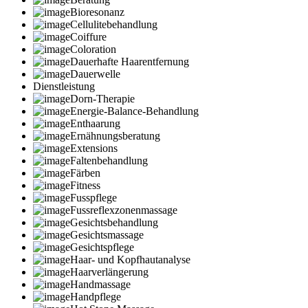
Bioresonanz
Cellulitebehandlung
Coiffure
Coloration
Dauerhafte Haarentfernung
Dauerwelle
Dienstleistung
Dorn-Therapie
Energie-Balance-Behandlung
Enthaarung
Ernähnungsberatung
Extensions
Faltenbehandlung
Färben
Fitness
Fusspflege
Fussreflexzonenmassage
Gesichtsbehandlung
Gesichtsmassage
Gesichtspflege
Haar- und Kopfhautanalyse
Haarverlängerung
Handmassage
Handpflege