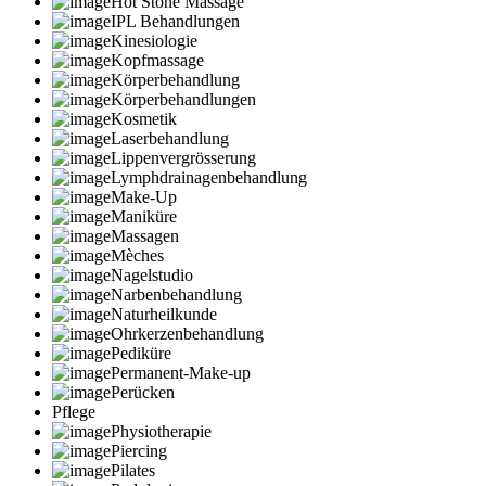
Hot Stone Massage
IPL Behandlungen
Kinesiologie
Kopfmassage
Körperbehandlung
Körperbehandlungen
Kosmetik
Laserbehandlung
Lippenvergrösserung
Lymphdrainagenbehandlung
Make-Up
Maniküre
Massagen
Mèches
Nagelstudio
Narbenbehandlung
Naturheilkunde
Ohrkerzenbehandlung
Pediküre
Permanent-Make-up
Perücken
Pflege
Physiotherapie
Piercing
Pilates