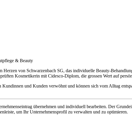
utpflege & Beauty
m Herzen von Schwarzenbach SG, das individuelle Beauty‑Behandlunge
geprüften Kosmetikerin mit Cidesco‑Diplom, die grossen Wert auf per
den Kundinnen und Kunden verwöhnt und können sich vom Alltag entspa
rnehmenseintrag übernehmen und individuell bearbeiten. Der Grundeintr
tenleiste, um Ihr Unternehmensprofil zu verwalten und zu optimieren.