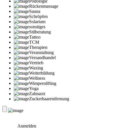
Podologie
Rückenmassage
Sauna
Schröpfen
Solarium
sonstiges
Stilberatung
Tattoo
TCM
Therapien
Veranstaltung
Versandhandel
Vertrieb
Waxing
Weiterbildung
Wellness
Wimpernlifting
Yoga
Zahnarzt
Zuckerhaarentfernung
Anmelden