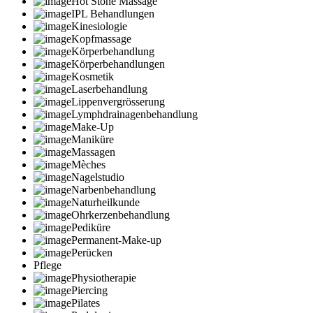
Hot Stone Massage
IPL Behandlungen
Kinesiologie
Kopfmassage
Körperbehandlung
Körperbehandlungen
Kosmetik
Laserbehandlung
Lippenvergrösserung
Lymphdrainagenbehandlung
Make-Up
Maniküre
Massagen
Mèches
Nagelstudio
Narbenbehandlung
Naturheilkunde
Ohrkerzenbehandlung
Pediküre
Permanent-Make-up
Perücken
Pflege
Physiotherapie
Piercing
Pilates