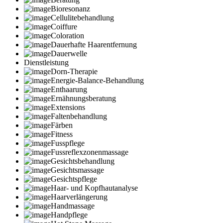
Bioresonanz
Cellulitebehandlung
Coiffure
Coloration
Dauerhafte Haarentfernung
Dauerwelle
Dienstleistung
Dorn-Therapie
Energie-Balance-Behandlung
Enthaarung
Ernähnungsberatung
Extensions
Faltenbehandlung
Färben
Fitness
Fusspflege
Fussreflexzonenmassage
Gesichtsbehandlung
Gesichtsmassage
Gesichtspflege
Haar- und Kopfhautanalyse
Haarverlängerung
Handmassage
Handpflege