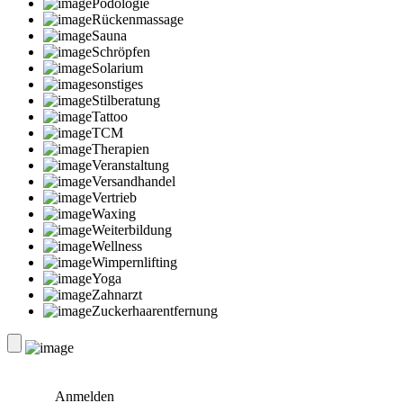
Podologie
Rückenmassage
Sauna
Schröpfen
Solarium
sonstiges
Stilberatung
Tattoo
TCM
Therapien
Veranstaltung
Versandhandel
Vertrieb
Waxing
Weiterbildung
Wellness
Wimpernlifting
Yoga
Zahnarzt
Zuckerhaarentfernung
Anmelden