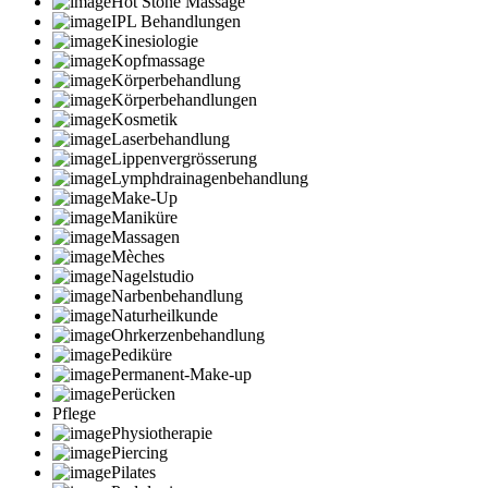
Hot Stone Massage
IPL Behandlungen
Kinesiologie
Kopfmassage
Körperbehandlung
Körperbehandlungen
Kosmetik
Laserbehandlung
Lippenvergrösserung
Lymphdrainagenbehandlung
Make-Up
Maniküre
Massagen
Mèches
Nagelstudio
Narbenbehandlung
Naturheilkunde
Ohrkerzenbehandlung
Pediküre
Permanent-Make-up
Perücken
Pflege
Physiotherapie
Piercing
Pilates