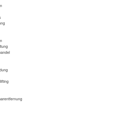
en
s
ung
en
ltung
handel
ldung
ifting
arentfernung