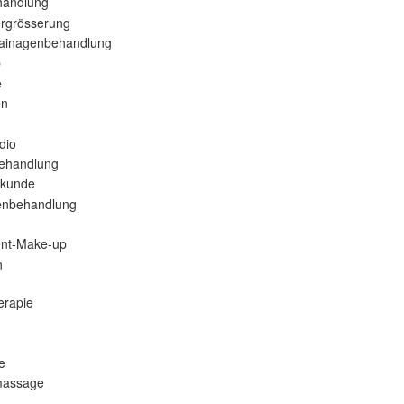
handlung
rgrösserung
ainagenbehandlung
p
e
en
dio
ehandlung
lkunde
enbehandlung
nt-Make-up
n
erapie
e
massage