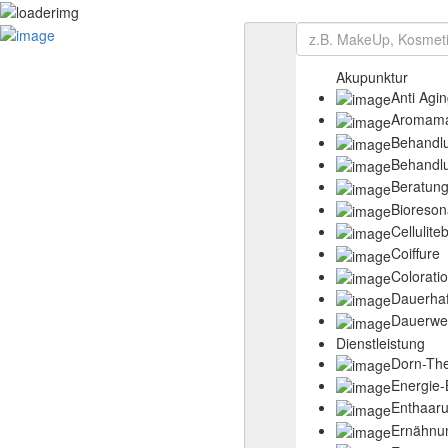
eintragen
Anmelden
Startseite
über Swiss-Beauty
Akupunktur
Kontakt
Anti Agi
Veranstaltungen
Aromam
Preise
Behandl
Beauty-Wiki
Behandl
Produkte
Beratun
Datenschutzerklärung
Bioreso
AGB
Cellulit
Impressum
Coiffure
Colorati
Dauerhaf
Dauerwel
Dienstleistung
Dorn-The
Energie
Enthaar
Ernähnu