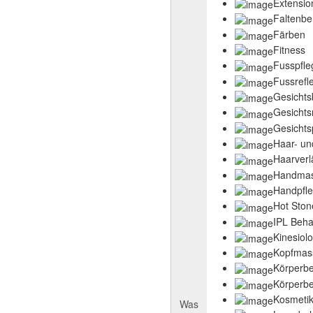
Extensio
Faltenb
Färben
Fitness
Fusspfle
Fussref
Gesicht
Gesicht
Gesichts
Haar- un
Haarver
Handma
Handpfl
Hot Sto
IPL Beh
Kinesiolo
Kopfmas
Körperb
Körperb
Kosmeti
Was