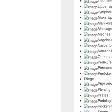
Laserbe
Lippenve
Lymphdr
Make-U
Manikür
Massag
Mèches
Nagelstu
Narbenb
Naturhei
Ohrkerz
Pediküre
Permane
Perücke
Pflege
Physioth
Piercing
Pilates
Podologi
Rücken
Sauna