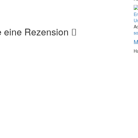
A
e eine Rezension
so
M
Ha