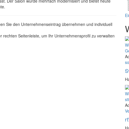
passt. Der Salon wurde mehrfach modernisiert und bietet heute
te.
E
nen Sie den Unternehmenseintrag übernehmen und individuell
r rechten Seitenleiste, um Ihr Unternehmensprofil zu verwalten
A
so
S
Ha
A
V
r
Ha