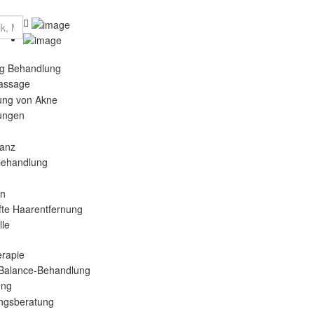
ng Behandlung
assage
ung von Akne
ungen
g
nanz
ebehandlung
on
te Haarentfernung
le
rapie
-Balance-Behandlung
ung
ngsberatung