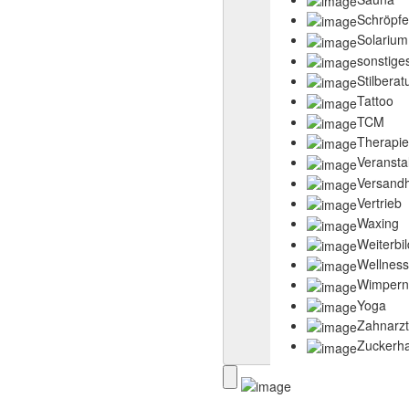
Schröpf
Solarium
sonstige
Stilberat
Tattoo
TCM
Therapi
Veransta
Versand
Vertrieb
Waxing
Weiterbi
Wellness
Wimpernl
Yoga
Zahnarzt
Zuckerha