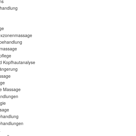
ns
ehandlung
ge
lexzonenmassage
sbehandlung
smassage
pflege
d Kopfhautanalyse
längerung
ssage
ege
ne Massage
andlungen
gie
sage
ehandlung
ehandlungen
k