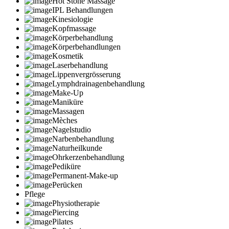
Hot Stone Massage
IPL Behandlungen
Kinesiologie
Kopfmassage
Körperbehandlung
Körperbehandlungen
Kosmetik
Laserbehandlung
Lippenvergrösserung
Lymphdrainagenbehandlung
Make-Up
Maniküre
Massagen
Mèches
Nagelstudio
Narbenbehandlung
Naturheilkunde
Ohrkerzenbehandlung
Pediküre
Permanent-Make-up
Perücken
Pflege
Physiotherapie
Piercing
Pilates