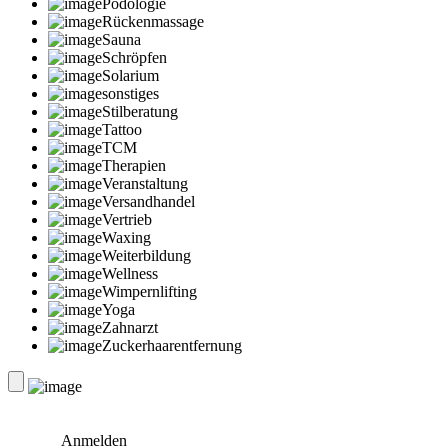
Podologie
Rückenmassage
Sauna
Schröpfen
Solarium
sonstiges
Stilberatung
Tattoo
TCM
Therapien
Veranstaltung
Versandhandel
Vertrieb
Waxing
Weiterbildung
Wellness
Wimpernlifting
Yoga
Zahnarzt
Zuckerhaarentfernung
Anmelden