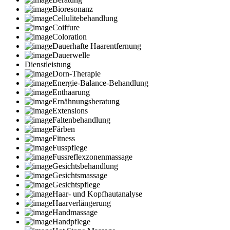
Bioresonanz
Cellulitebehandlung
Coiffure
Coloration
Dauerhafte Haarentfernung
Dauerwelle
Dienstleistung
Dorn-Therapie
Energie-Balance-Behandlung
Enthaarung
Ernähnungsberatung
Extensions
Faltenbehandlung
Färben
Fitness
Fusspflege
Fussreflexzonenmassage
Gesichtsbehandlung
Gesichtsmassage
Gesichtspflege
Haar- und Kopfhautanalyse
Haarverlängerung
Handmassage
Handpflege