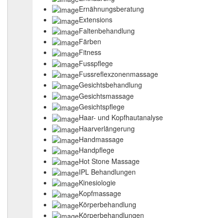
Ernähnungsberatung
Extensions
Faltenbehandlung
Färben
Fitness
Fusspflege
Fussreflexzonenmassage
Gesichtsbehandlung
Gesichtsmassage
Gesichtspflege
Haar- und Kopfhautanalyse
Haarverlängerung
Handmassage
Handpflege
Hot Stone Massage
IPL Behandlungen
Kinesiologie
Kopfmassage
Körperbehandlung
Körperbehandlungen