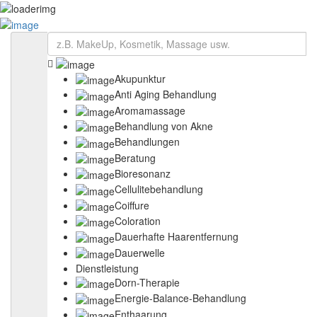
eintragen
Anmelden
Startseite
über Swiss-Beauty
Kontakt
Akupunktur
Veranstaltungen
Anti Aging Behandlung
Preise
Aromamassage
Beauty-Wiki
Behandlung von Akne
Produkte
Behandlungen
Datenschutzerklärung
AGB
Beratung
Impressum
Bioresonanz
Cellulitebehandlung
Coiffure
Coloration
Dauerhafte Haarentfernung
Dauerwelle
Dienstleistung
Dorn-Therapie
Energie-Balance-Behandlung
Enthaarung