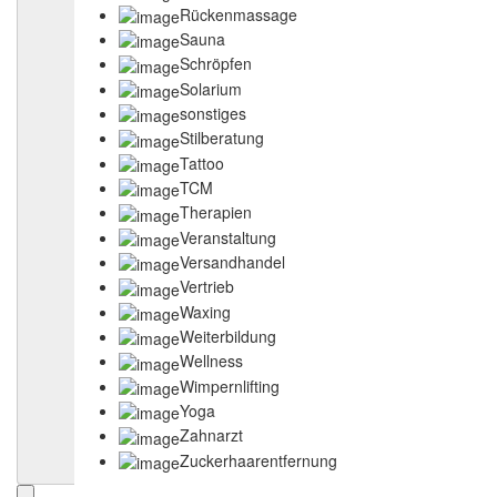
Rückenmassage
Sauna
Schröpfen
Solarium
sonstiges
Stilberatung
Tattoo
TCM
Therapien
Veranstaltung
Versandhandel
Vertrieb
Waxing
Weiterbildung
Wellness
Wimpernlifting
Yoga
Zahnarzt
Zuckerhaarentfernung