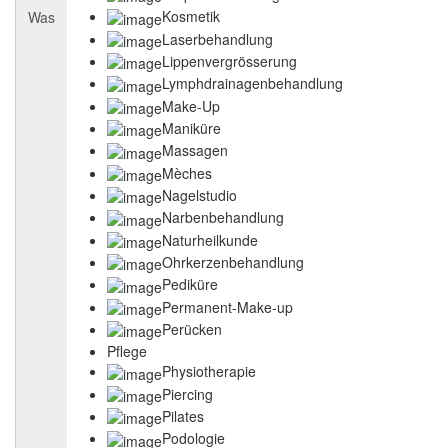
Kosmetik
Was
Laserbehandlung
Lippenvergrösserung
Lymphdrainagenbehandlung
Make-Up
Maniküre
Massagen
Mèches
Nagelstudio
Narbenbehandlung
Naturheilkunde
Ohrkerzenbehandlung
Pediküre
Permanent-Make-up
Perücken
Pflege
Physiotherapie
Piercing
Pilates
Podologie