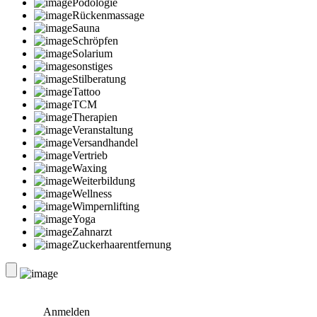
Podologie
Rückenmassage
Sauna
Schröpfen
Solarium
sonstiges
Stilberatung
Tattoo
TCM
Therapien
Veranstaltung
Versandhandel
Vertrieb
Waxing
Weiterbildung
Wellness
Wimpernlifting
Yoga
Zahnarzt
Zuckerhaarentfernung
Anmelden