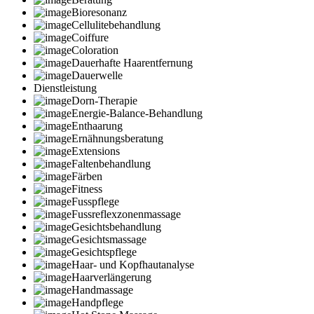
Bioresonanz
Cellulitebehandlung
Coiffure
Coloration
Dauerhafte Haarentfernung
Dauerwelle
Dienstleistung
Dorn-Therapie
Energie-Balance-Behandlung
Enthaarung
Ernähnungsberatung
Extensions
Faltenbehandlung
Färben
Fitness
Fusspflege
Fussreflexzonenmassage
Gesichtsbehandlung
Gesichtsmassage
Gesichtspflege
Haar- und Kopfhautanalyse
Haarverlängerung
Handmassage
Handpflege