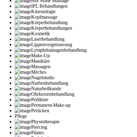
Hot Stone Massage
IPL Behandlungen
Kinesiologie
Kopfmassage
Körperbehandlung
Körperbehandlungen
Kosmetik
Laserbehandlung
Lippenvergrösserung
Lymphdrainagenbehandlung
Make-Up
Maniküre
Massagen
Mèches
Nagelstudio
Narbenbehandlung
Naturheilkunde
Ohrkerzenbehandlung
Pediküre
Permanent-Make-up
Perücken
Pflege
Physiotherapie
Piercing
Pilates