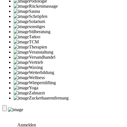
Podologie
Rückenmassage
Sauna
Schröpfen
Solarium
sonstiges
Stilberatung
Tattoo
TCM
Therapien
Veranstaltung
Versandhandel
Vertrieb
Waxing
Weiterbildung
Wellness
Wimpernlifting
Yoga
Zahnarzt
Zuckerhaarentfernung
Anmelden