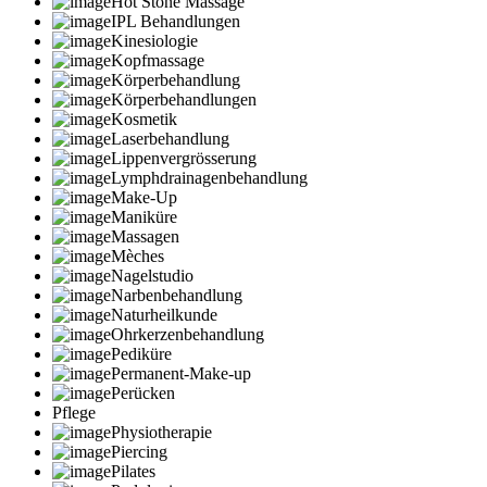
Hot Stone Massage
IPL Behandlungen
Kinesiologie
Kopfmassage
Körperbehandlung
Körperbehandlungen
Kosmetik
Laserbehandlung
Lippenvergrösserung
Lymphdrainagenbehandlung
Make-Up
Maniküre
Massagen
Mèches
Nagelstudio
Narbenbehandlung
Naturheilkunde
Ohrkerzenbehandlung
Pediküre
Permanent-Make-up
Perücken
Pflege
Physiotherapie
Piercing
Pilates