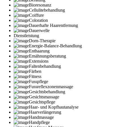
Bioresonanz
Cellulitebehandlung
Coiffure
Coloration
Dauerhafte Haarentfernung
Dauerwelle
Dienstleistung
Dorn-Therapie
Energie-Balance-Behandlung
Enthaarung
Ernähnungsberatung
Extensions
Faltenbehandlung
Färben
Fitness
Fusspflege
Fussreflexzonenmassage
Gesichtsbehandlung
Gesichtsmassage
Gesichtspflege
Haar- und Kopfhautanalyse
Haarverlängerung
Handmassage
Handpflege