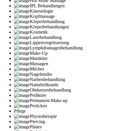
Hot Stone Massage
IPL Behandlungen
Kinesiologie
Kopfmassage
Körperbehandlung
Körperbehandlungen
Kosmetik
Laserbehandlung
Lippenvergrösserung
Lymphdrainagenbehandlung
Make-Up
Maniküre
Massagen
Mèches
Nagelstudio
Narbenbehandlung
Naturheilkunde
Ohrkerzenbehandlung
Pediküre
Permanent-Make-up
Perücken
Pflege
Physiotherapie
Piercing
Pilates