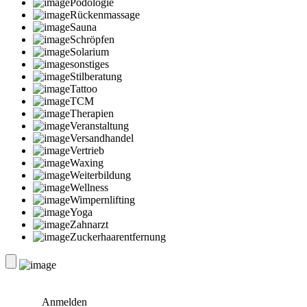
Podologie
Rückenmassage
Sauna
Schröpfen
Solarium
sonstiges
Stilberatung
Tattoo
TCM
Therapien
Veranstaltung
Versandhandel
Vertrieb
Waxing
Weiterbildung
Wellness
Wimpernlifting
Yoga
Zahnarzt
Zuckerhaarentfernung
Anmelden