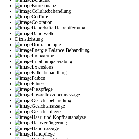
Bioresonanz
Cellulitebehandlung
Coiffure
Coloration
Dauerhafte Haarentfernung
Dauerwelle
Dienstleistung
Dorn-Therapie
Energie-Balance-Behandlung
Enthaarung
Ernähnungsberatung
Extensions
Faltenbehandlung
Färben
Fitness
Fusspflege
Fussreflexzonenmassage
Gesichtsbehandlung
Gesichtsmassage
Gesichtspflege
Haar- und Kopfhautanalyse
Haarverlängerung
Handmassage
Handpflege