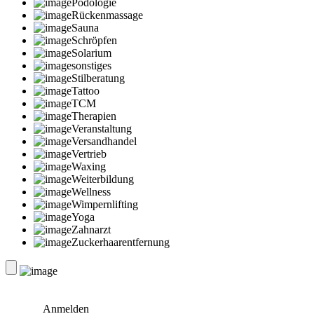
Podologie
Rückenmassage
Sauna
Schröpfen
Solarium
sonstiges
Stilberatung
Tattoo
TCM
Therapien
Veranstaltung
Versandhandel
Vertrieb
Waxing
Weiterbildung
Wellness
Wimpernlifting
Yoga
Zahnarzt
Zuckerhaarentfernung
Anmelden