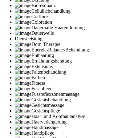
Bioresonanz
Cellulitebehandlung
Coiffure
Coloration
Dauerhafte Haarentfernung
Dauerwelle
Dienstleistung
Dorn-Therapie
Energie-Balance-Behandlung
Enthaarung
Ernähnungsberatung
Extensions
Faltenbehandlung
Färben
Fitness
Fusspflege
Fussreflexzonenmassage
Gesichtsbehandlung
Gesichtsmassage
Gesichtspflege
Haar- und Kopfhautanalyse
Haarverlängerung
Handmassage
Handpflege