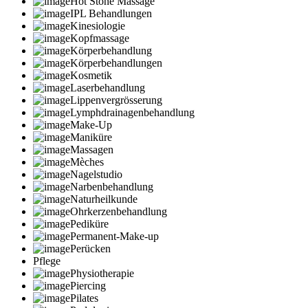
Hot Stone Massage
IPL Behandlungen
Kinesiologie
Kopfmassage
Körperbehandlung
Körperbehandlungen
Kosmetik
Laserbehandlung
Lippenvergrösserung
Lymphdrainagenbehandlung
Make-Up
Maniküre
Massagen
Mèches
Nagelstudio
Narbenbehandlung
Naturheilkunde
Ohrkerzenbehandlung
Pediküre
Permanent-Make-up
Perücken
Pflege
Physiotherapie
Piercing
Pilates