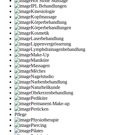
Hot Stone Massage
IPL Behandlungen
Kinesiologie
Kopfmassage
Körperbehandlung
Körperbehandlungen
Kosmetik
Laserbehandlung
Lippenvergrösserung
Lymphdrainagenbehandlung
Make-Up
Maniküre
Massagen
Mèches
Nagelstudio
Narbenbehandlung
Naturheilkunde
Ohrkerzenbehandlung
Pediküre
Permanent-Make-up
Perücken
Pflege
Physiotherapie
Piercing
Pilates