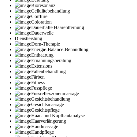
Bioresonanz
Cellulitebehandlung
Coiffure
Coloration
Dauerhafte Haarentfernung
Dauerwelle
Dienstleistung
Dorn-Therapie
Energie-Balance-Behandlung
Enthaarung
Ernähnungsberatung
Extensions
Faltenbehandlung
Färben
Fitness
Fusspflege
Fussreflexzonenmassage
Gesichtsbehandlung
Gesichtsmassage
Gesichtspflege
Haar- und Kopfhautanalyse
Haarverlängerung
Handmassage
Handpflege