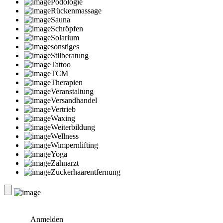
Podologie
Rückenmassage
Sauna
Schröpfen
Solarium
sonstiges
Stilberatung
Tattoo
TCM
Therapien
Veranstaltung
Versandhandel
Vertrieb
Waxing
Weiterbildung
Wellness
Wimpernlifting
Yoga
Zahnarzt
Zuckerhaarentfernung
Anmelden