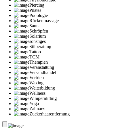
Piercing
Pilates
Podologie
Rückenmassage
Sauna
Schröpfen
Solarium
sonstiges
Stilberatung
Tattoo
TCM
Therapien
Veranstaltung
Versandhandel
Vertrieb
Waxing
Weiterbildung
Wellness
Wimpernlifting
Yoga
Zahnarzt
Zuckerhaarentfernung