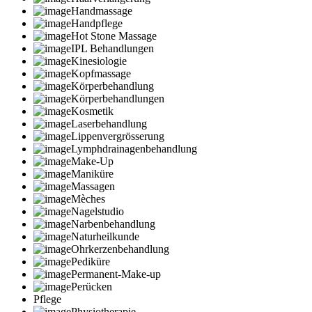
Handmassage
Handpflege
Hot Stone Massage
IPL Behandlungen
Kinesiologie
Kopfmassage
Körperbehandlung
Körperbehandlungen
Kosmetik
Laserbehandlung
Lippenvergrösserung
Lymphdrainagenbehandlung
Make-Up
Maniküre
Massagen
Mèches
Nagelstudio
Narbenbehandlung
Naturheilkunde
Ohrkerzenbehandlung
Pediküre
Permanent-Make-up
Perücken
Pflege
Physiotherapie