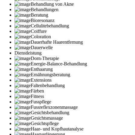
Behandlung von Akne
Behandlungen
Beratung
Bioresonanz
Cellulitebehandlung
Coiffure
Coloration
Dauerhafte Haarentfernung
Dauerwelle
Dienstleistung
Dorn-Therapie
Energie-Balance-Behandlung
Enthaarung
Ernähnungsberatung
Extensions
Faltenbehandlung
Färben
Fitness
Fusspflege
Fussreflexzonenmassage
Gesichtsbehandlung
Gesichtsmassage
Gesichtspflege
Haar- und Kopfhautanalyse
Haarverlängerung