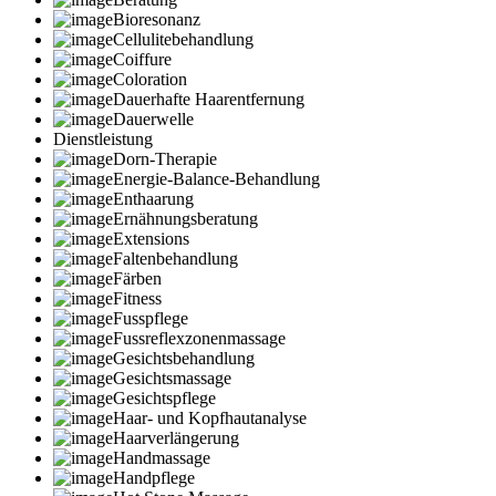
Bioresonanz
Cellulitebehandlung
Coiffure
Coloration
Dauerhafte Haarentfernung
Dauerwelle
Dienstleistung
Dorn-Therapie
Energie-Balance-Behandlung
Enthaarung
Ernähnungsberatung
Extensions
Faltenbehandlung
Färben
Fitness
Fusspflege
Fussreflexzonenmassage
Gesichtsbehandlung
Gesichtsmassage
Gesichtspflege
Haar- und Kopfhautanalyse
Haarverlängerung
Handmassage
Handpflege