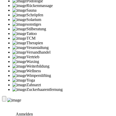
Podologie
Rückenmassage
Sauna
Schröpfen
Solarium
sonstiges
Stilberatung
Tattoo
TCM
Therapien
Veranstaltung
Versandhandel
Vertrieb
Waxing
Weiterbildung
Wellness
Wimpernlifting
Yoga
Zahnarzt
Zuckerhaarentfernung
Anmelden