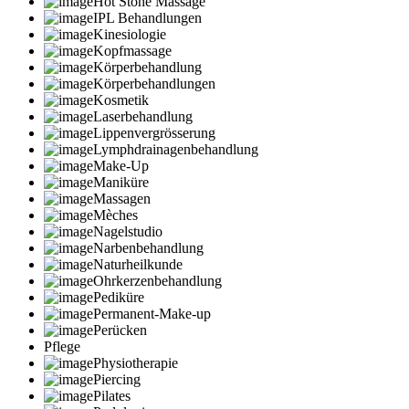
Hot Stone Massage
IPL Behandlungen
Kinesiologie
Kopfmassage
Körperbehandlung
Körperbehandlungen
Kosmetik
Laserbehandlung
Lippenvergrösserung
Lymphdrainagenbehandlung
Make-Up
Maniküre
Massagen
Mèches
Nagelstudio
Narbenbehandlung
Naturheilkunde
Ohrkerzenbehandlung
Pediküre
Permanent-Make-up
Perücken
Pflege
Physiotherapie
Piercing
Pilates