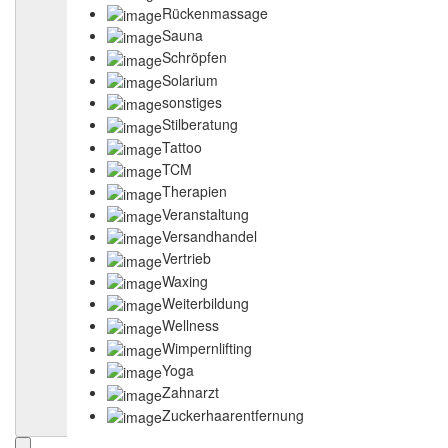
Rückenmassage
Sauna
Schröpfen
Solarium
sonstiges
Stilberatung
Tattoo
TCM
Therapien
Veranstaltung
Versandhandel
Vertrieb
Waxing
Weiterbildung
Wellness
Wimpernlifting
Yoga
Zahnarzt
Zuckerhaarentfernung