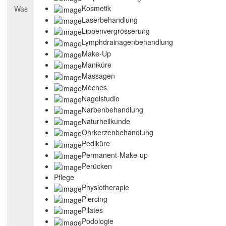
Kosmetik
Was
Laserbehandlung
Lippenvergrösserung
Lymphdrainagenbehandlung
Make-Up
Maniküre
Massagen
Mèches
Nagelstudio
Narbenbehandlung
Naturheilkunde
Ohrkerzenbehandlung
Pediküre
Permanent-Make-up
Perücken
Pflege
Physiotherapie
Piercing
Pilates
Podologie