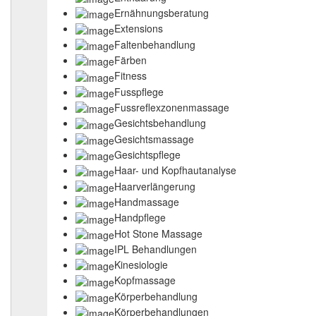
Ernähnungsberatung
Extensions
Faltenbehandlung
Färben
Fitness
Fusspflege
Fussreflexzonenmassage
Gesichtsbehandlung
Gesichtsmassage
Gesichtspflege
Haar- und Kopfhautanalyse
Haarverlängerung
Handmassage
Handpflege
Hot Stone Massage
IPL Behandlungen
Kinesiologie
Kopfmassage
Körperbehandlung
Körperbehandlungen