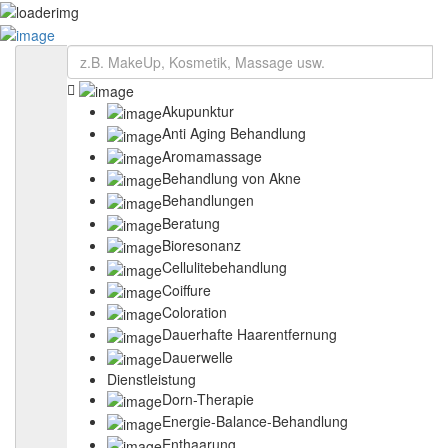
eintragen
Anmelden
Startseite
über Swiss-Beauty
Kontakt
Akupunktur
Veranstaltungen
Anti Aging Behandlung
Preise
Aromamassage
Beauty-Wiki
Behandlung von Akne
Produkte
Behandlungen
Datenschutzerklärung
AGB
Beratung
Impressum
Bioresonanz
Cellulitebehandlung
Coiffure
Coloration
Dauerhafte Haarentfernung
Dauerwelle
Dienstleistung
Dorn-Therapie
Energie-Balance-Behandlung
Enthaarung