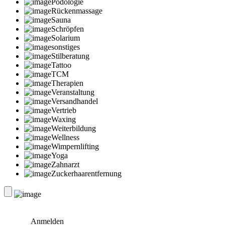
Podologie
Rückenmassage
Sauna
Schröpfen
Solarium
sonstiges
Stilberatung
Tattoo
TCM
Therapien
Veranstaltung
Versandhandel
Vertrieb
Waxing
Weiterbildung
Wellness
Wimpernlifting
Yoga
Zahnarzt
Zuckerhaarentfernung
Anmelden