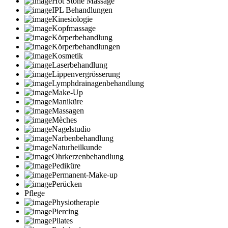
Hot Stone Massage
IPL Behandlungen
Kinesiologie
Kopfmassage
Körperbehandlung
Körperbehandlungen
Kosmetik
Laserbehandlung
Lippenvergrösserung
Lymphdrainagenbehandlung
Make-Up
Maniküre
Massagen
Mèches
Nagelstudio
Narbenbehandlung
Naturheilkunde
Ohrkerzenbehandlung
Pediküre
Permanent-Make-up
Perücken
Pflege
Physiotherapie
Piercing
Pilates