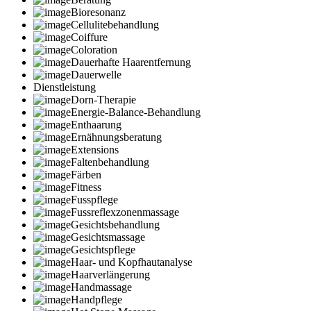
Bioresonanz
Cellulitebehandlung
Coiffure
Coloration
Dauerhafte Haarentfernung
Dauerwelle
Dienstleistung
Dorn-Therapie
Energie-Balance-Behandlung
Enthaarung
Ernähnungsberatung
Extensions
Faltenbehandlung
Färben
Fitness
Fusspflege
Fussreflexzonenmassage
Gesichtsbehandlung
Gesichtsmassage
Gesichtspflege
Haar- und Kopfhautanalyse
Haarverlängerung
Handmassage
Handpflege