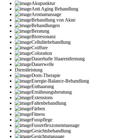
Akupunktur
Anti Aging Behandlung
Aromamassage
Behandlung von Akne
Behandlungen
Beratung
Bioresonanz
Cellulitebehandlung
Coiffure
Coloration
Dauerhafte Haarentfernung
Dauerwelle
Dienstleistung
Dorn-Therapie
Energie-Balance-Behandlung
Enthaarung
Ernähnungsberatung
Extensions
Faltenbehandlung
Färben
Fitness
Fusspflege
Fussreflexzonenmassage
Gesichtsbehandlung
Gesichtsmassage