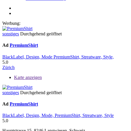
Werbung:
sonstiges
Durchgehend geöffnet
Ad
PremiumShirt
BlackLabel,
Design,
Mode
PremiumShirt,
Streatware,
Style,
5.0
Zürich
Karte anzeigen
sonstiges
Durchgehend geöffnet
Ad
PremiumShirt
BlackLabel,
Design,
Mode,
PremiumShirt,
Streatware,
Style
5.0
Hauptstrasse 15, 8246 Langwiesen, Schweiz