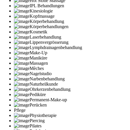
Hot Stone Massage
IPL Behandlungen
Kinesiologie
Kopfmassage
Körperbehandlung
Körperbehandlungen
Kosmetik
Laserbehandlung
Lippenvergrösserung
Lymphdrainagenbehandlung
Make-Up
Maniküre
Massagen
Mèches
Nagelstudio
Narbenbehandlung
Naturheilkunde
Ohrkerzenbehandlung
Pediküre
Permanent-Make-up
Perücken
Pflege
Physiotherapie
Piercing
Pilates