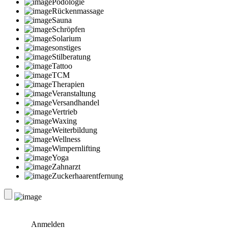
Podologie
Rückenmassage
Sauna
Schröpfen
Solarium
sonstiges
Stilberatung
Tattoo
TCM
Therapien
Veranstaltung
Versandhandel
Vertrieb
Waxing
Weiterbildung
Wellness
Wimpernlifting
Yoga
Zahnarzt
Zuckerhaarentfernung
Anmelden