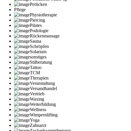
Perücken
Pflege
Physiotherapie
Piercing
Pilates
Podologie
Rückenmassage
Sauna
Schröpfen
Solarium
sonstiges
Stilberatung
Tattoo
TCM
Therapien
Veranstaltung
Versandhandel
Vertrieb
Waxing
Weiterbildung
Wellness
Wimpernlifting
Yoga
Zahnarzt
Zuckerhaarentfernung