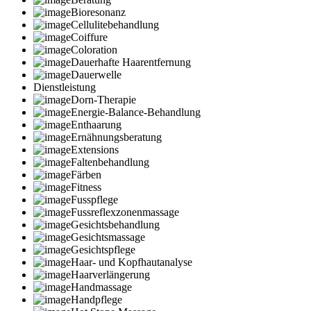
Bioresonanz
Cellulitebehandlung
Coiffure
Coloration
Dauerhafte Haarentfernung
Dauerwelle
Dienstleistung
Dorn-Therapie
Energie-Balance-Behandlung
Enthaarung
Ernähnungsberatung
Extensions
Faltenbehandlung
Färben
Fitness
Fusspflege
Fussreflexzonenmassage
Gesichtsbehandlung
Gesichtsmassage
Gesichtspflege
Haar- und Kopfhautanalyse
Haarverlängerung
Handmassage
Handpflege