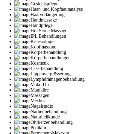
Gesichtspflege
Haar- und Kopfhautanalyse
Haarverlängerung
Handmassage
Handpflege
Hot Stone Massage
IPL Behandlungen
Kinesiologie
Kopfmassage
Körperbehandlung
Körperbehandlungen
Kosmetik
Laserbehandlung
Lippenvergrösserung
Lymphdrainagenbehandlung
Make-Up
Maniküre
Massagen
Mèches
Nagelstudio
Narbenbehandlung
Naturheilkunde
Ohrkerzenbehandlung
Pediküre
Permanent-Make-up